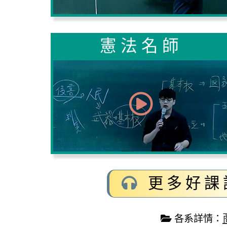
憲法名師
更多好課
各系詳情：