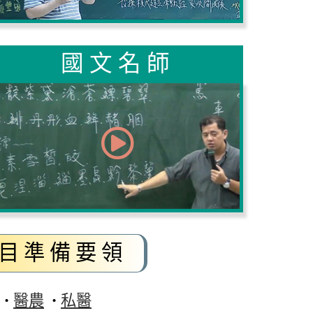
國文名師
目準備要領
醫農
私醫
‧
‧