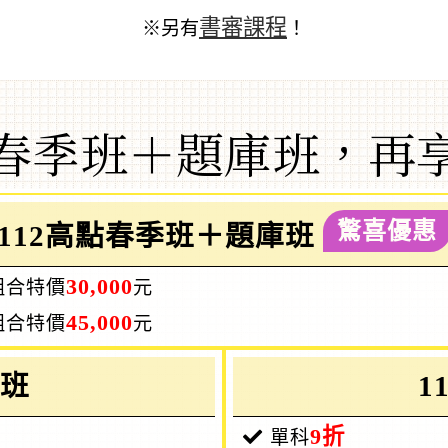
書審課程
※另有
！
春季班＋題庫班，再
驚喜優惠
112高點春季班＋題庫班
30,000
組合特價
元
45,000
組合特價
元
規班
1
9折
單科