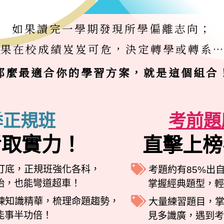
如果讀完一學期發現所學偏離志向；
如果在校成績岌岌可危，
決定轉學或轉系…
那麼最適合你的學習方案，
就是這個組合
季正規班
考前題
考取實力！
直擊上榜
打底，正規班強化各科，
考題約有85%出
始，也能彎道超車！
掌握經典題型，
煉知識精華，梳理命題趨勢，
大量練習題目，掌
能事半功倍！
見多識廣，遇到