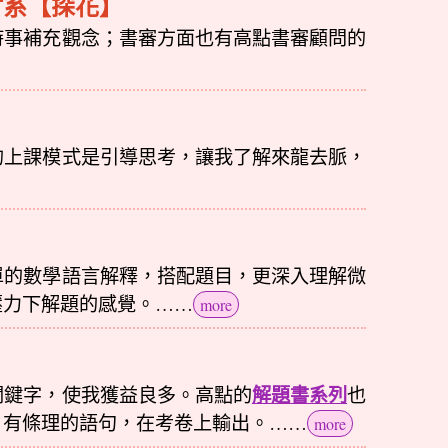
財系【探花】
時事補充觀念；書審方面也有高點書審顧問的
的上課模式是引導思考，讓我了解來龍去脈，
單的數學語言解釋，搭配題目，更深入理解微
壓力下解題的感覺。……
more
解題書系列
關鍵字，使我獲益良多。高點的
也
、有條理的語句，在考卷上輸出。……
more