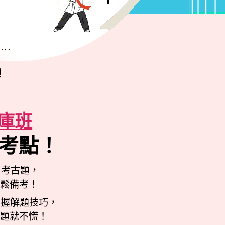
…
！
庫班
考點！
自考古題，
輕鬆備考！
握解題技巧，
考題就不慌！