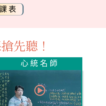
課表
課搶先聽！
心統名師