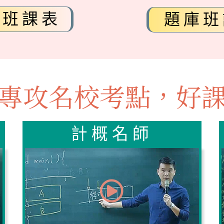
季班課表
題庫班
專攻名校考點，
好
計概名師