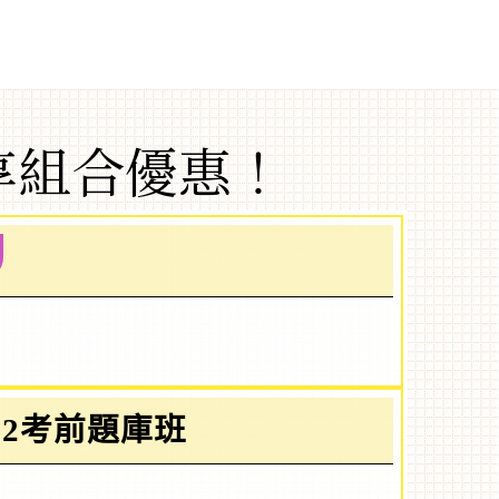
享組合優惠！
12考前題庫班