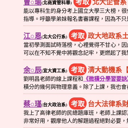
曹○瑜
考取
北大企管系
(北商資管科畢)
能以專科生的身分考上國立大學三大榜，很
指導。呼籲學弟妹報名書審課程，因為不只
江○恩
考取
政大地政系
(北大公行系)
當初學測面試時落榜，心裡覺得不甘心，因
可以在不知不覺中將觀念記牢，更燃起了我
余○辰
考取
清大動機系
(宜大資工系)
《微積分學習要訣
劉明昌老師的線上課程和
積分的幾何與物理意義。除了上課，我也會
蔡○瑾
考取
台大法律系
(台大政治系)
我上了高律老師的民總題庫班，老師上課認
非常好用，觀摩他人的解題過程絕對必要，