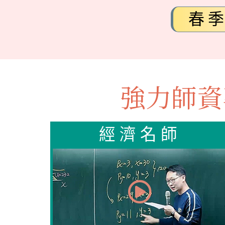
春
強力師資
經濟名師