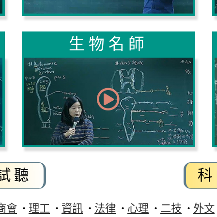
生物名師
試聽
科
商會
理工
資訊
法律
心理
二技
外文
‧
‧
‧
‧
‧
‧