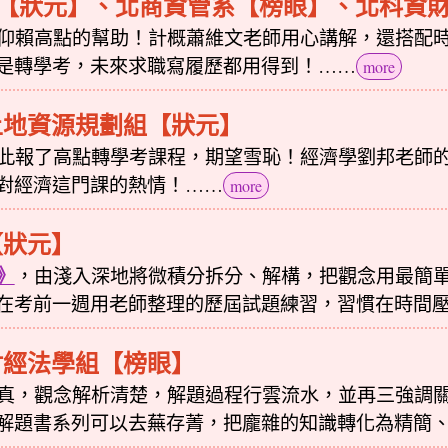
【狀元】、北商資管系【榜眼】、北科資
仰賴高點的幫助！計概蕭維文老師用心講解，還搭配
是轉學考，未來求職寫履歷都用得到！……
more
土地資源規劃組【狀元】
此報了高點轉學考課程，期望雪恥！經濟學劉邦老師
對經濟這門課的熱情！……
more
【狀元】
》
，由淺入深地將微積分拆分、解構，把觀念用最簡
在考前一週用老師整理的歷屆試題練習，習慣在時間
財經法學組【榜眼】
真，觀念解析清楚，解題過程行雲流水，並再三強調
解題書系列可以去蕪存菁，把龐雜的知識轉化為精簡