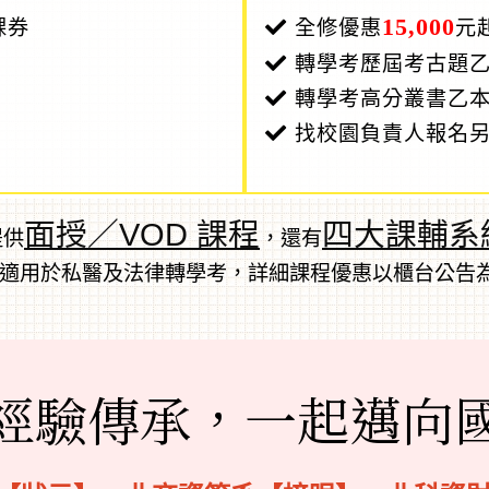
15,000
課券
全修優惠
元
轉學考歷屆考古題乙
轉學考高分叢書乙本
找校園負責人報名
面授／VOD 課程
四大課輔系
提供
，還有
不適用於私醫及法律轉學考，詳細課程優惠以櫃台公告
經驗傳承，
一起邁向