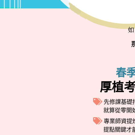
春
厚植
先修課基礎
就算從零開
專業師資提
提點關鍵才