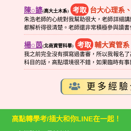
陳○諺
考取
台大心理系
(高大土木系)
朱浩老師的心統對我幫助很大，老師詳細講
都解析得很清楚。老師還非常積極參與讀書
楊○茵
考取
輔大資管系
(北商資管科畢)
我之前完全沒有撰寫過書審，所以我報名了
科目的話，高點環境很不錯，如果臨時有事
更多經驗
高點轉學考/插大和你LINE在一起！