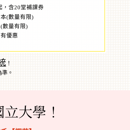
起，含20堂補課券
本(數量有限)
(數量有限)
另有優惠
統
！
為準。
國立大學！