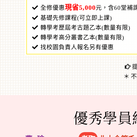
現省5,000
全修優惠
元，含60堂補
基礎先修課程(可立即上課)
轉學考歷屆考古題乙本(數量有限)
轉學考高分叢書乙本(數量有限)
找校園負責人報名另有優惠
＊ 
優秀學員