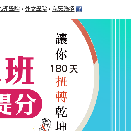
心理學院
外文學院
私醫聯招
‧
‧