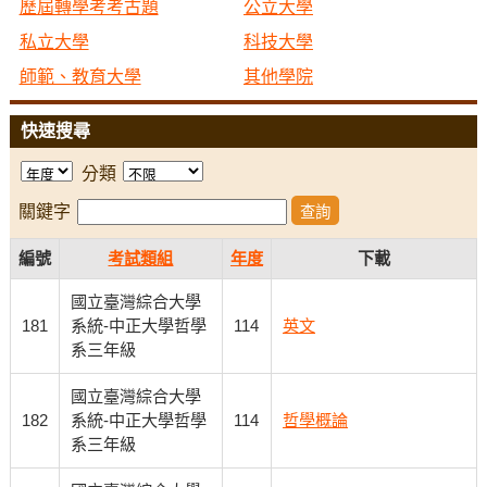
歷屆轉學考考古題
公立大學
私立大學
科技大學
師範、教育大學
其他學院
快速搜尋
分類
關鍵字
編號
考試類組
年度
下載
國立臺灣綜合大學
181
系統-中正大學哲學
114
英文
系三年級
國立臺灣綜合大學
182
系統-中正大學哲學
114
哲學概論
系三年級