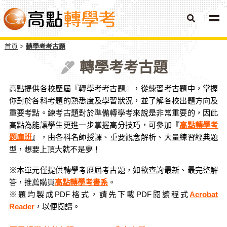
首頁
轉學考考古題
轉學考考古題
高點提供各校歷屆『轉學考考古題』，從練習考古題中，掌握
你對於各科考題的熟悉度及學習狀況，並了解各校出題方向及
重要考點。練考古題對於準備轉學考來說是非常重要的，因此
高點為能讓學生更進一步掌握高分技巧，可參加『
高點轉學考
題庫班
』，由各科名師授課、重要觀念解析、大量練習經典題
型，想要上頂大就不是夢！
※本單元僅提供轉學考歷屆考古題，如欲查詢最新、最完整解
答，推薦購買
高點轉學考書系
。
※題均製成PDF格式，請先下載PDF閱讀程式
Acrobat
Reader
，以便閱讀。