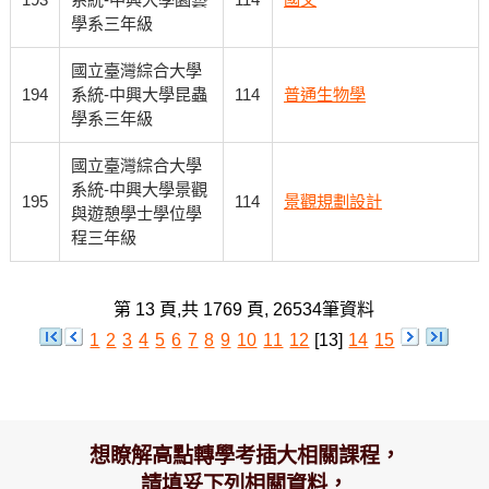
學系三年級
國立臺灣綜合大學
194
系統-中興大學昆蟲
114
普通生物學
學系三年級
國立臺灣綜合大學
系統-中興大學景觀
195
114
景觀規劃設計
與遊憩學士學位學
程三年級
第 13 頁,共 1769 頁, 26534筆資料
1
2
3
4
5
6
7
8
9
10
11
12
[13]
14
15
想瞭解高點轉學考插大相關課程，
請填妥下列相關資料，