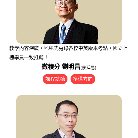
教學內容深廣，地毯式蒐錄各校中英版本考點，國立上
榜學員一致推薦！
微積分 劉明昌
(侯廷易)
課程試聽
準備方向