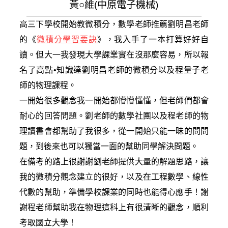
黃○維(中原電子機械)
高三下學校開始教微積分，數學老師推薦劉明昌老師
的《
微積分學習要訣
》，我入手了一本打算好好自
讀。但大一我發現大學課業實在沒那麼容易，所以報
名了高點•知識達劉明昌老師的微積分以及程量子老
師的物理課程。
一開始很多觀念我一開始都懵懵懂懂，但老師們都會
耐心的回答問題。劉老師的數學社團以及程老師的物
理讀書會都幫助了我很多，從一開始只能一昧的問問
題，到後來也可以獨當一面的幫助同學解決問題。
在備考的路上很謝謝劉老師提供大量的解題思路，讓
我的微積分觀念建立的很好，以及在工程數學、線性
代數的幫助，準備學校課業的同時也能得心應手！謝
謝程老師幫助我在物理這科上有很清晰的觀念，順利
考取國立大學！