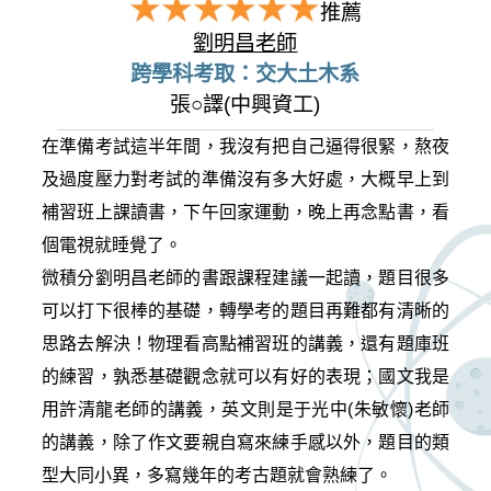
推薦
劉明昌老師
跨學科考取：交大土木系
張○譯(中興資工)
在準備考試這半年間，我沒有把自己逼得很緊，熬夜
及過度壓力對考試的準備沒有多大好處，大概早上到
補習班上課讀書，下午回家運動，晚上再念點書，看
個電視就睡覺了。
微積分劉明昌老師的書跟課程建議一起讀，題目很多
可以打下很棒的基礎，轉學考的題目再難都有清晰的
思路去解決！物理看高點補習班的講義，還有題庫班
的練習，孰悉基礎觀念就可以有好的表現；國文我是
用許清龍老師的講義，英文則是于光中(朱敏懷)老師
的講義，除了作文要親自寫來練手感以外，題目的類
型大同小異，多寫幾年的考古題就會熟練了。