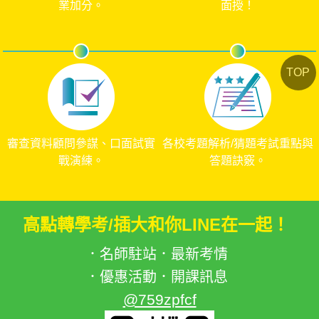
業加分。
面授！
書審班
題庫班
TOP
審查資料顧問參謀、口面試實
各校考題解析/猜題考試重點與
戰演練。
答題訣竅。
高點轉學考/插大和你LINE在一起！
．名師駐站．最新考情
．優惠活動．開課訊息
@759zpfcf