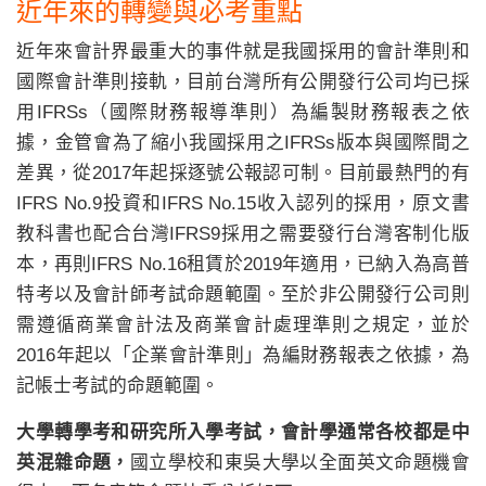
近年來的轉變與必考重點
近年來會計界最重大的事件就是我國採用的會計準則和
國際會計準則接軌，目前台灣所有公開發行公司均已採
用IFRSs（國際財務報導準則）為編製財務報表之依
據，金管會為了縮小我國採用之IFRSs版本與國際間之
差異，從2017年起採逐號公報認可制。目前最熱門的有
IFRS No.9投資和IFRS No.15收入認列的採用，原文書
教科書也配合台灣IFRS9採用之需要發行台灣客制化版
本，再則IFRS No.16租賃於2019年適用，已納入為高普
特考以及會計師考試命題範圍。至於非公開發行公司則
需遵循商業會計法及商業會計處理準則之規定，並於
2016年起以「企業會計準則」為編財務報表之依據，為
記帳士考試的命題範圍。
大學轉學考和研究所入學考試，會計學通常各校都是中
英混雜命題，
國立學校和東吳大學以全面英文命題機會