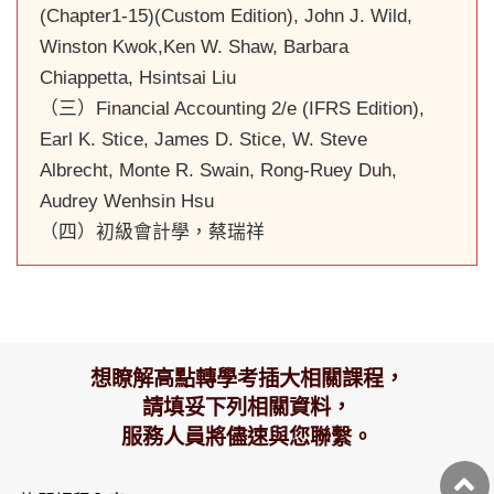
(Chapter1-15)(Custom Edition), John J. Wild,
Winston Kwok,Ken W. Shaw, Barbara
Chiappetta, Hsintsai Liu
（三）Financial Accounting 2/e (IFRS Edition),
Earl K. Stice, James D. Stice, W. Steve
Albrecht, Monte R. Swain, Rong-Ruey Duh,
Audrey Wenhsin Hsu
（四）初級會計學，蔡瑞祥
想瞭解高點轉學考插大相關課程，
請填妥下列相關資料，
服務人員將儘速與您聯繫。