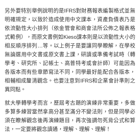
另外要特別舉例說明的是IFRS對財務報表編製格式並無
明確規定，以致於造成使用中文課本，資產負債表乃是
依流動性大小排列（依金管會和商會法所公佈之報表格
式範例），而原文書例如Kieso課本則是以流動性大小的
相反順序排列…等。以上例子是要讓同學瞭解，在學校
無論選用中文書或原文書上課，研讀或準備考試時（轉
學考、研究所、記帳士、高普特考或會計師）可能因為
各版本而有些章節寫法不同，同學最好能配合各版本，
相輔相成釐清觀念。也要注意到IFRS和企業會計準則之
異同點。
就大學轉學考而言，歷屆考古題的演練非常重要，多做
多算多練習當然拿高分甚至滿分不變法則，但是同學必
須在瞭解觀念後再演練題目，再次強調勿死背公式和算
法，一定要將觀念讀通，理解、理解、理解！