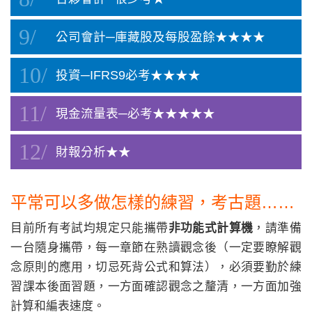
公司會計─庫藏股及每股盈餘★★★★
投資─IFRS9必考★★★★
現金流量表─必考★★★★★
財報分析★★
平常可以多做怎樣的練習，考古題……
目前所有考試均規定只能攜帶
非功能式計算機
，請準備
一台隨身攜帶，每一章節在熟讀觀念後（一定要瞭解觀
念原則的應用，切忌死背公式和算法），必須要勤於練
習課本後面習題，一方面確認觀念之釐清，一方面加強
計算和編表速度。